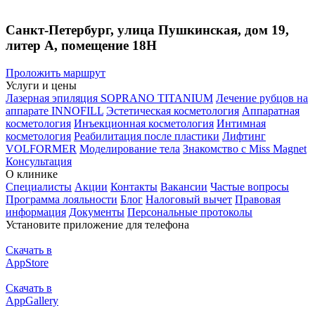
Санкт-Петербург, улица Пушкинская, дом 19,
литер А, помещение 18Н
Проложить маршрут
Услуги и цены
Лазерная эпиляция SOPRANO TITANIUM
Лечение рубцов на
аппарате INNOFILL
Эстетическая косметология
Аппаратная
косметология
Инъекционная косметология
Интимная
косметология
Реабилитация после пластики
Лифтинг
VOLFORMER
Моделирование тела
Знакомство с Miss Magnet
Консультация
О клинике
Специалисты
Акции
Контакты
Вакансии
Частые вопросы
Программа лояльности
Блог
Налоговый вычет
Правовая
информация
Документы
Персональные протоколы
Установите приложение для телефона
Скачать в
AppStore
Скачать в
AppGallery