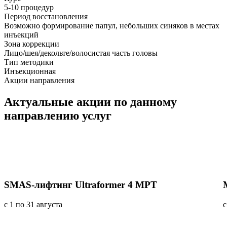
5-10 процедур
Период восстановления
Возможно формирование папул, небольших синяков в местах
инъекций
Зона коррекции
Лицо/шея/декольте/волосистая часть головы
Тип методики
Инъекционная
Акции направления
Актуальные акции
по данному
направлению услуг
SMAS-лифтинг Ultraformer 4 MPT
с 1 по 31 августа
с