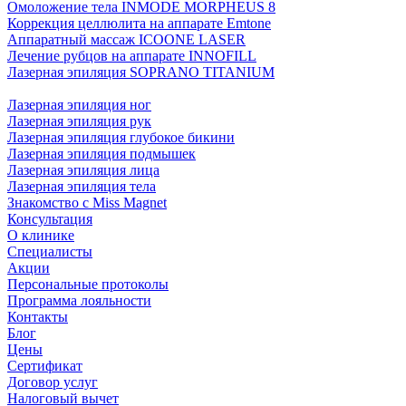
Омоложение тела INMODE MORPHEUS 8
Коррекция целлюлита на аппарате Emtone
Аппаратный массаж ICOONE LASER
Лечение рубцов на аппарате INNOFILL
Лазерная эпиляция SOPRANO TITANIUM
Лазерная эпиляция ног
Лазерная эпиляция рук
Лазерная эпиляция глубокое бикини
Лазерная эпиляция подмышек
Лазерная эпиляция лица
Лазерная эпиляция тела
Знакомство с Miss Magnet
Консультация
О клинике
Специалисты
Акции
Персональные протоколы
Программа лояльности
Контакты
Блог
Цены
Сертификат
Договор услуг
Налоговый вычет