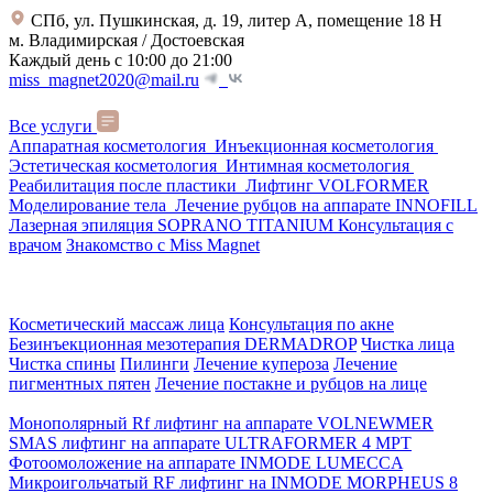
СПб, ул. Пушкинская, д. 19, литер А, помещение 18 Н
м. Владимирская / Достоевская
Каждый день с 10:00 до 21:00
miss_magnet2020@mail.ru
Все услуги
Аппаратная косметология
Инъекционная косметология
Эстетическая косметология
Интимная косметология
Реабилитация после пластики
Лифтинг VOLFORMER
Моделирование тела
Лечение рубцов на аппарате INNOFILL
Лазерная эпиляция SOPRANO TITANIUM
Консультация с
врачом
Знакомство с Miss Magnet
Косметический массаж лица
Консультация по акне
Безинъекционная мезотерапия DERMADROP
Чистка лица
Чистка спины
Пилинги
Лечение купероза
Лечение
пигментных пятен
Лечение постакне и рубцов на лице
Монополярный Rf лифтинг на аппарате VOLNEWMER
SMAS лифтинг на аппарате ULTRAFORMER 4 MРТ
Фотоомоложение на аппарате INMODE LUMECCA
Микроигольчатый RF лифтинг на INMODE MORPHEUS 8