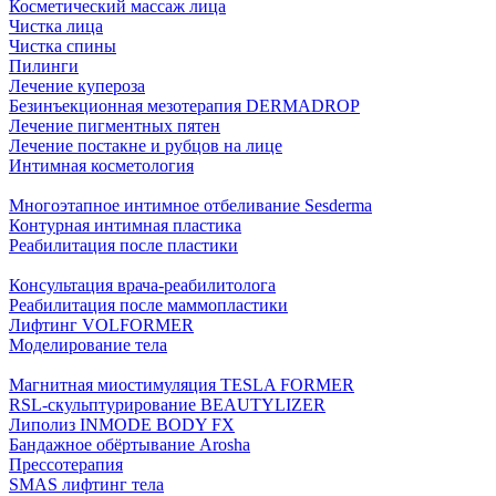
Косметический массаж лица
Чистка лица
Чистка спины
Пилинги
Лечение купероза
Безинъекционная мезотерапия DERMADROP
Лечение пигментных пятен
Лечение постакне и рубцов на лице
Интимная косметология
Многоэтапное интимное отбеливание Sesderma
Контурная интимная пластика
Реабилитация после пластики
Консультация врача-реабилитолога
Реабилитация после маммопластики
Лифтинг VOLFORMER
Моделирование тела
Магнитная миостимуляция TESLA FORMER
RSL-скульптурирование BEAUTYLIZER
Липолиз INMODE BODY FX
Бандажное обёртывание Arosha
Прессотерапия
SMAS лифтинг тела