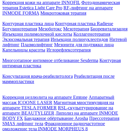
Коррекция кожи на аппарате INNOFIL
Фотодинамическая
терапия Estetica Light Care Pro
RF-лифтинг на аппарате
INMODE FORMA
Микротоковая терапия
Контурная пластика лица
Контурная пластика Radiesse
Ботулинотерапия
Мезоботокс
Мезотерапия
Биоревитализация
Инъекции полимолочной кислоты
Коллагенотерапия
Экзосомальная терапия
Инъекции полинуклеотидов
Нитевой
лифтинг
Плазмолифтинг
Мезонити для подтяжки лица
Капельницы красоты
Иглорефлексотерапия
Многоэтапное интимное отбеливание Sesderma
Контурная
интимная пластика
Консультация врача-реабилитолога
Реабилитация после
маммопластики
Коррекция целлюлита на аппарате Emtone
Аппаратный
массаж ICOONE LASER
Магнитная миостимуляция на
аппарате TESLA FORMER
RSL-скульптурирование на
аппарате BEAUTYLIZER
Липолиз на аппарате INMODE
BODY FX
Бандажное обёртывание Arosha
Прессотерапия
SMAS лифтинг тела
Фракционное радиочастотное
омоложение тела INMODE MORPHEUS 8