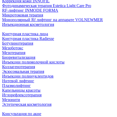
Коррекция кожи INNOFIL
Фотодинамическая терапия Estetica Light Care Pro
RF-лифтинг INMODE FORMA
Микротоковая терапия
Монополярный Rf лифтинг на аппарате VOLNEWMER
Инъекционная косметология
Контурная пластика лица
Контурная пластика Radiesse
Ботулинотерапия
Мезоботокс
Мезотерапия
Биоревитализация
Инъекции полимолочной кислоты
Коллагенотерапия
Экзосомальная терапия
Инъекции полинуклеотидов
Нитевой лифтинг
Плазмолифтинг
Капельницы красоты
Иглорефлексотерапия
Мезонити
Эстетическая косметология
Консультация по акне