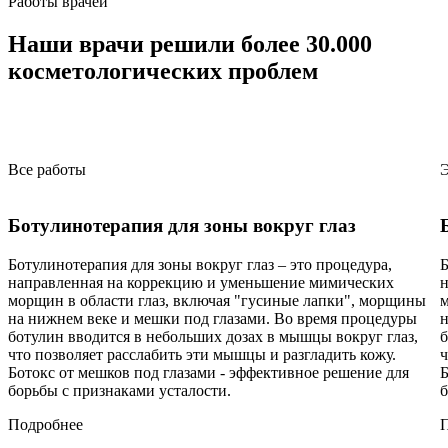
Работы врачей
Наши врачи
решили более 30.000
косметологических проблем
Все работы
Э
Ботулинотерапия для зоны вокруг глаз
Ботулинотерапия для зоны вокруг глаз – это процедура,
Б
направленная на коррекцию и уменьшение мимических
н
морщин в области глаз, включая "гусиные лапки", морщины
м
на нижнем веке и мешки под глазами. Во время процедуры
н
ботулин вводится в небольших дозах в мышцы вокруг глаз,
б
что позволяет расслабить эти мышцы и разгладить кожу.
ч
Ботокс от мешков под глазами - эффективное решение для
Б
борьбы с признаками усталости.
б
Подробнее