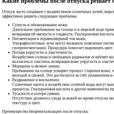
Какие проблемы после отпуска решает 
Отпуск часто сопряжен с воздействием солнечных лучей, морс
эффективно решить следующие проблемы:
Сухость и обезвоживание кожи.
Длительное пребывание на солнце и в морской воде прив
возвращая ей мягкость и гладкость. Гиалуроновая кислота
Пигментация и неравномерный тон кожи.
Ультрафиолетовые лучи могут вызывать появление пигме
гиперпигментации. Процедура помогает выровнять цвет 
Потеря упругости и эластичности.
Воздействие солнца и свободных радикалов ослабляет кол
коллагена и эластина, возвращая коже упругость и эласт
Морщины и мелкие линии.
Пребывание на солнце ускоряет процесс старения кожи, 
молодой и свежей. Это достигается за счёт увлажнения 
Раздражение и воспаление.
Солнечные ожоги и воздействие солёной воды могут выз
процессы. Гиалуроновая кислота и другие компоненты 
Тусклость и потеря сияния.
Отсутствие должного ухода за кожей во время отпуска мо
текстуру и цвет.
Преимущества биоревитализации после отпуска: