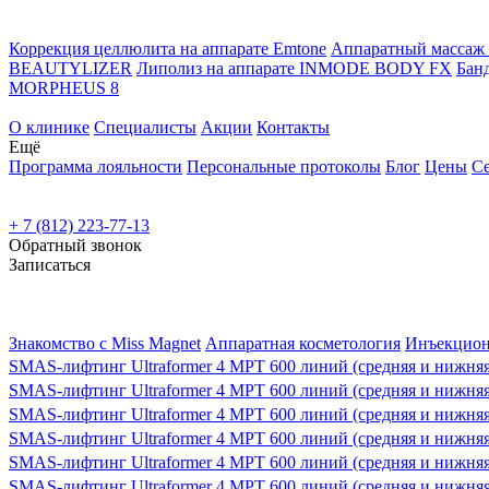
Коррекция целлюлита на аппарате Emtone
Аппаратный масса
BEAUTYLIZER
Липолиз на аппарате INMODE BODY FX
Бан
MORPHEUS 8
О клинике
Специалисты
Акции
Контакты
Ещё
Программа лояльности
Персональные протоколы
Блог
Цены
С
+ 7 (812) 223-77-13
Обратный звонок
Записаться
Знакомство с Miss Magnet
Аппаратная косметология
Инъекцион
SMAS-лифтинг Ultraformer 4 MPT 600 линий (средняя и нижняя 
SMAS-лифтинг Ultraformer 4 MPT 600 линий (средняя и нижняя 
SMAS-лифтинг Ultraformer 4 MPT 600 линий (средняя и нижняя 
SMAS-лифтинг Ultraformer 4 MPT 600 линий (средняя и нижняя 
SMAS-лифтинг Ultraformer 4 MPT 600 линий (средняя и нижняя 
SMAS-лифтинг Ultraformer 4 MPT 600 линий (средняя и нижняя 