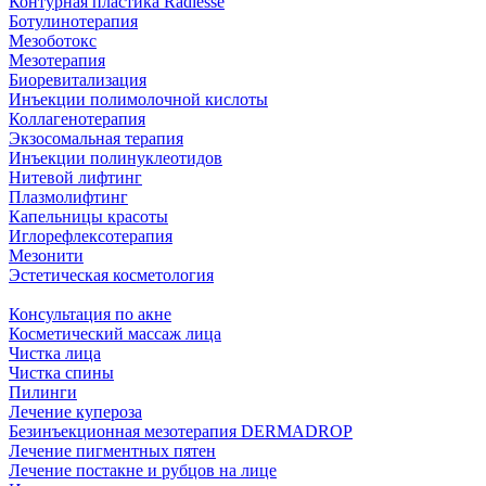
Контурная пластика Radiesse
Ботулинотерапия
Мезоботокс
Мезотерапия
Биоревитализация
Инъекции полимолочной кислоты
Коллагенотерапия
Экзосомальная терапия
Инъекции полинуклеотидов
Нитевой лифтинг
Плазмолифтинг
Капельницы красоты
Иглорефлексотерапия
Мезонити
Эстетическая косметология
Консультация по акне
Косметический массаж лица
Чистка лица
Чистка спины
Пилинги
Лечение купероза
Безинъекционная мезотерапия DERMADROP
Лечение пигментных пятен
Лечение постакне и рубцов на лице