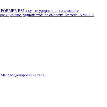
LA FORMER
RSL-скульптурирование на аппарате
Фракционное радиочастотное омоложение тела INMODE
RMER
Моделирование тела