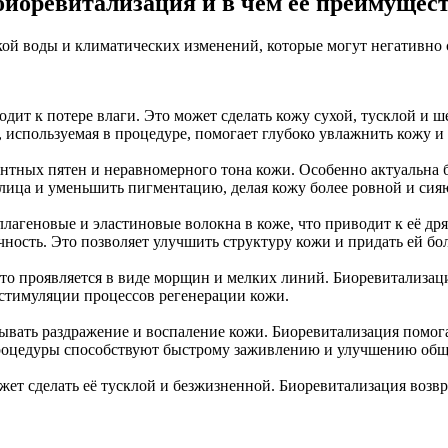
биоревитализация и в чем ее преимущес
кой воды и климатических изменений, которые могут негативно 
одит к потере влаги. Это может сделать кожу сухой, тусклой и
, используемая в процедуре, помогает глубоко увлажнить кожу и
нтных пятен и неравномерного тона кожи. Особенно актуальна б
лица и уменьшить пигментацию, делая кожу более ровной и сия
лагеновые и эластиновые волокна в коже, что приводит к её др
ичность. Это позволяет улучшить структуру кожи и придать ей бо
что проявляется в виде морщин и мелких линий. Биоревитализац
и стимуляции процессов регенерации кожи.
ывать раздражение и воспаление кожи. Биоревитализация помога
процедуры способствуют быстрому заживлению и улучшению общ
жет сделать её тусклой и безжизненной. Биоревитализация возвр