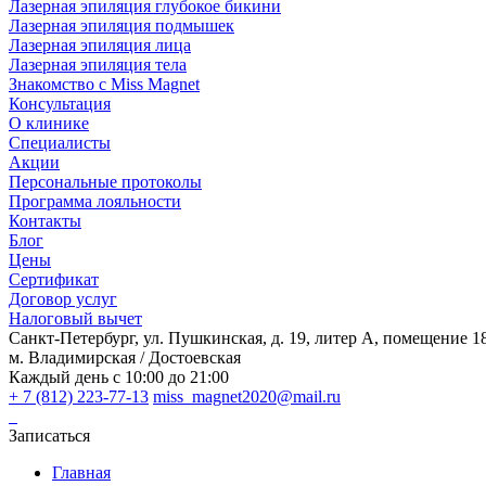
Лазерная эпиляция глубокое бикини
Лазерная эпиляция подмышек
Лазерная эпиляция лица
Лазерная эпиляция тела
Знакомство с Miss Magnet
Консультация
О клинике
Специалисты
Акции
Персональные протоколы
Программа лояльности
Контакты
Блог
Цены
Сертификат
Договор услуг
Налоговый вычет
Санкт-Петербург, ул. Пушкинская, д. 19, литер А, помещение 1
м. Владимирская / Достоевская
Каждый день с 10:00 до 21:00
+ 7 (812) 223-77-13
miss_magnet2020@mail.ru
Записаться
Главная