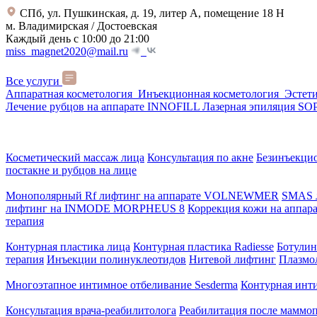
СПб, ул. Пушкинская, д. 19, литер А, помещение 18 Н
м. Владимирская / Достоевская
Каждый день с 10:00 до 21:00
miss_magnet2020@mail.ru
Все услуги
Аппаратная косметология
Инъекционная косметология
Эстет
Лечение рубцов на аппарате INNOFILL
Лазерная эпиляция 
Косметический массаж лица
Консультация по акне
Безинъекци
постакне и рубцов на лице
Монополярный Rf лифтинг на аппарате VOLNEWMER
SMAS 
лифтинг на INMODE MORPHEUS 8
Коррекция кожи на аппар
терапия
Контурная пластика лица
Контурная пластика Radiesse
Ботулин
терапия
Инъекции полинуклеотидов
Нитевой лифтинг
Плазмо
Многоэтапное интимное отбеливание Sesderma
Контурная инт
Консультация врача-реабилитолога
Реабилитация после маммо