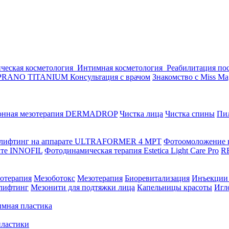
ическая косметология
Интимная косметология
Реабилитация по
SOPRANO TITANIUM
Консультация с врачом
Знакомство с Miss Ma
онная мезотерапия DERMADROP
Чистка лица
Чистка спины
Пи
лифтинг на аппарате ULTRAFORMER 4 MРТ
Фотоомоложение
ате INNOFIL
Фотодинамическая терапия Estetica Light Care Pro
R
отерапия
Мезоботокс
Мезотерапия
Биоревитализация
Инъекции
лифтинг
Мезонити для подтяжки лица
Капельницы красоты
Игл
имная пластика
пластики