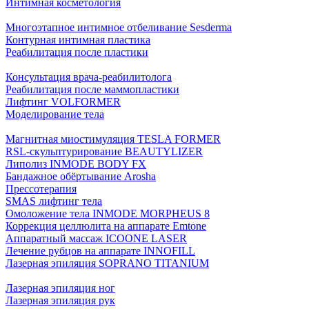
Интимная косметология
Многоэтапное интимное отбеливание Sesderma
Контурная интимная пластика
Реабилитация после пластики
Консультация врача-реабилитолога
Реабилитация после маммопластики
Лифтинг VOLFORMER
Моделирование тела
Магнитная миостимуляция TESLA FORMER
RSL-скульптурирование BEAUTYLIZER
Липолиз INMODE BODY FX
Бандажное обёртывание Arosha
Прессотерапия
SMAS лифтинг тела
Омоложение тела INMODE MORPHEUS 8
Коррекция целлюлита на аппарате Emtone
Аппаратный массаж ICOONE LASER
Лечение рубцов на аппарате INNOFILL
Лазерная эпиляция SOPRANO TITANIUM
Лазерная эпиляция ног
Лазерная эпиляция рук