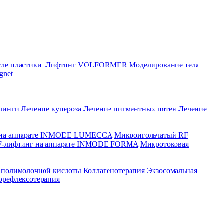
сле пластики
Лифтинг VOLFORMER
Моделирование тела
gnet
линги
Лечение купероза
Лечение пигментных пятен
Лечение
 на аппарате INMODE LUMECCA
Микроигольчатый RF
F-лифтинг на аппарате INMODE FORMA
Микротоковая
 полимолочной кислоты
Коллагенотерапия
Экзосомальная
орефлексотерапия