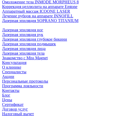
Омоложение тела INMODE MORPHEUS 8
Коррекция целлюлита на аппарате Emtone
Аппаратный массаж ICOONE LASER
Лечение рубцов на аппарате INNOFILL
Лазерная эпиляция SOPRANO TITANIUM
Лазерная эпиляция ног
Лазерная эпиляция рук
Лазерная эпиляция глубокое бикини
Лазерная эпиляция подмышек
Лазерная эпиляция лица
Лазерная эпиляция тела
Знакомство с Miss Magnet
Консультация
О клинике
Специалисты
Акции
Персональные протоколы
Программа лояльности
Контакты
Блог
Цены
Сертификат
Договор услуг
Налоговый вычет