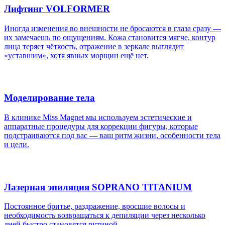
Лифтинг VOLFORMER
Иногда изменения во внешности не бросаются в глаза сразу —
их замечаешь по ощущениям. Кожа становится мягче, контур
лица теряет чёткость, отражение в зеркале выглядит
«уставшим», хотя явных морщин ещё нет.
Моделирование тела
В клинике Miss Magnet мы используем эстетические и
аппаратные процедуры для коррекции фигуры, которые
подстраиваются под вас — ваш ритм жизни, особенности тела
и цели.
Лазерная эпиляция SOPRANO TITANIUM
Постоянное бритье, раздражение, вросшие волосы и
необходимость возвращаться к депиляции через несколько
дней быстро становятся рутиной.