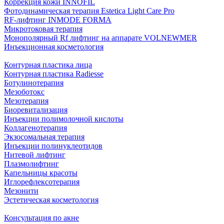
Коррекция кожи INNOFIL
Фотодинамическая терапия Estetica Light Care Pro
RF-лифтинг INMODE FORMA
Микротоковая терапия
Монополярный Rf лифтинг на аппарате VOLNEWMER
Инъекционная косметология
Контурная пластика лица
Контурная пластика Radiesse
Ботулинотерапия
Мезоботокс
Мезотерапия
Биоревитализация
Инъекции полимолочной кислоты
Коллагенотерапия
Экзосомальная терапия
Инъекции полинуклеотидов
Нитевой лифтинг
Плазмолифтинг
Капельницы красоты
Иглорефлексотерапия
Мезонити
Эстетическая косметология
Консультация по акне