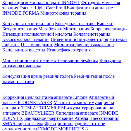
Коррекция кожи на аппарате INNOFIL
Фотодинамическая
терапия Estetica Light Care Pro
RF-лифтинг на аппарате
INMODE FORMA
Микротоковая терапия
Контурная пластика лица
Контурная пластика Radiesse
Ботулинотерапия
Мезоботокс
Мезотерапия
Биоревитализация
Инъекции полимолочной кислоты
Коллагенотерапия
Экзосомальная терапия
Инъекции полинуклеотидов
Нитевой
лифтинг
Плазмолифтинг
Мезонити для подтяжки лица
Капельницы красоты
Иглорефлексотерапия
Многоэтапное интимное отбеливание Sesderma
Контурная
интимная пластика
Консультация врача-реабилитолога
Реабилитация после
маммопластики
Коррекция целлюлита на аппарате Emtone
Аппаратный
массаж ICOONE LASER
Магнитная миостимуляция на
аппарате TESLA FORMER
RSL-скульптурирование на
аппарате BEAUTYLIZER
Липолиз на аппарате INMODE
BODY FX
Бандажное обёртывание Arosha
Прессотерапия
SMAS лифтинг тела
Фракционное радиочастотное
омоложение тела INMODE MORPHEUS 8