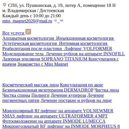
СПб, ул. Пушкинская, д. 19, литер А, помещение 18 Н
м. Владимирская / Достоевская
Каждый день с 10:00 до 21:00
miss_magnet2020@mail.ru
Все услуги
Аппаратная косметология
Инъекционная косметология
Эстетическая косметология
Интимная косметология
Реабилитация после пластики
Лифтинг VOLFORMER
Моделирование тела
Лечение рубцов на аппарате INNOFILL
Лазерная эпиляция SOPRANO TITANIUM
Консультация с
врачом
Знакомство с Miss Magnet
Косметический массаж лица
Консультация по акне
Безинъекционная мезотерапия DERMADROP
Чистка лица
Чистка спины
Пилинги
Лечение купероза
Лечение
пигментных пятен
Лечение постакне и рубцов на лице
Монополярный Rf лифтинг на аппарате VOLNEWMER
SMAS лифтинг на аппарате ULTRAFORMER 4 MРТ
Фотоомоложение на аппарате INMODE LUMECCA
Микроигольчатый RF лифтинг на INMODE MORPHEUS 8