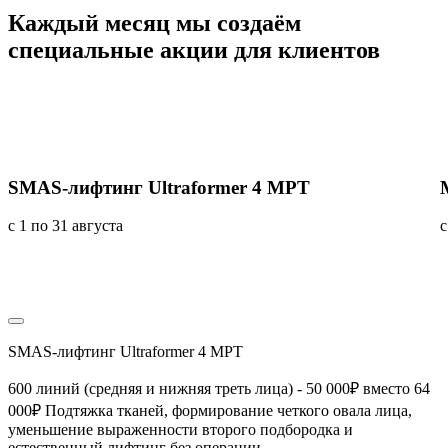
Каждый месяц мы создаём
специальные акции
для клиентов
SMAS-лифтинг Ultraformer 4 MPT
с 1 по 31 августа
с
SMAS-лифтинг Ultraformer 4 MPT
600 линий (средняя и нижняя треть лица) - 50 000₽ вместо 64
000₽ Подтяжка тканей, формирование четкого овала лица,
уменьшение выраженности второго подбородка и
естественный лифтинг без операции.