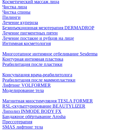
Косметический массаж лица
Чистка лица
Чистка спины
Пилинги
Лечение купероза
Безинъекционная мезотерапия DERMADROP
Лечение пигментных пятен
Лечение постакне и рубцов на лице
Интимная косметология
Многоэтапное интимное отбеливание Sesderma
Контурная интимная пластика
Реабилитация после пластики
Консультация врача-реабилитолога
Реабилитация после маммопластики
Лифтинг VOLFORMER
Моделирование тела
Магнитная миостимуляция TESLA FORMER
RSL-скульптурирование BEAUTYLIZER
Липолиз INMODE BODY FX
Бандажное обёртывание Arosha
Прессотерапия
SMAS лифтинг тела