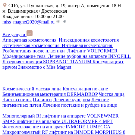
СПб, ул. Пушкинская, д. 19, литер А, помещение 18 Н
м. Владимирская / Достоевская
Каждый день с 10:00 до 21:00
miss_magnet2020@mail.ru
Все услуги
Аппаратная косметология
Инъекционная косметология
Эстетическая косметология
Интимная косметология
Реабилитация после пластики
Лифтинг VOLFORMER
Моделирование тела
Лечение рубцов на аппарате INNOFILL
Лазерная эпиляция SOPRANO TITANIUM
Консультация с
врачом
Знакомство с Miss Magnet
Косметический массаж лица
Консультация по акне
Безинъекционная мезотерапия DERMADROP
Чистка лица
Чистка спины
Пилинги
Лечение купероза
Лечение
пигментных пятен
Лечение постакне и рубцов на лице
Монополярный Rf лифтинг на аппарате VOLNEWMER
SMAS лифтинг на аппарате ULTRAFORMER 4 MРТ
Фотоомоложение на аппарате INMODE LUMECCA
Микроигольчатый RF лифтинг на INMODE MORPHEUS 8