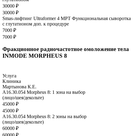
30000 ₽
30000 ₽
Smas-лифтинг Ultraformer 4 MРТ Функциональная сыворотка
с глутатионом доп. к процедуре
7000 ₽
7000 ₽
Фракционное радиочастотное омоложение тела
INMODE MORPHEUS 8
Услуга
Клиника
Мартынова К.Е.
A16.30.054 Morpheus 8: 1 зона на выбор
(лицо/шея/декольте)
45000 ₽
45000 ₽
A16.30.054 Morpheus 8: 2 зоны на выбор
(лицо/шея/декольте)
60000 ₽
60000 ₽