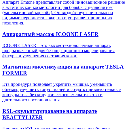
Аппарат Emtone представляет собой инновационное решение
в эстетической косметологии для борьбы с целлюлитом
(«апельсиновой коркой»). Он воздействует не только на
видимые неровности кожи, но и устраняет причины их
появления.
Аппаратный массаж ICOONE LASER
ICOONE LASER – это высокотехнологичный аппарат,
предназначенный для безоперационного моделирования
фигуры и улучшения состояния кожи.
Магнитная миостимуляция на аппарате TESLA
FORMER
Эта процедура позволяет укрепить мышцы, уменьшить
объёмы, улучшить тонус тканей и создать привлекательные
контуры тела без хирургического вмешательства и
длительного восстановления.
RSL-скульптурирование на аппарате
BEAUTYLIZER
Процедура RSL-скульптурирования тела способствует