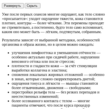
Развернуть
Скрыть
Уже после первых сеансов многие ощущают, как тело словно
«просыпается»: уходит ощущение тяжести, кожа становится
плотнее, контуры — более чёткими. Эти перемены приходят
не стремительно, а постепенно, будто тело само вспоминает,
каким оно может быть — лёгким, подтянутым, собранным.
Результаты зависят от выбранной методики, особенностей
организма и образа жизни, но в целом можно ожидать:
улучшения лимфооттока и уменьшения отёчности —
особенно актуально при сидячей работе, нарушении
венозного оттока или после стрессов;
плотности и гладкости кожи — за счёт стимуляции
выработки коллагена и эластина;
снижения локальных жировых отложений — особенно
в зонах, которые сложно скорректировать диетой;
ощущения тонуса и лёгкости — мышцы становятся
более отзывчивыми, движения — свободными;
перестройки рельефа тела — без резких перепадов и
неестественных изменений;
более осознанного контакта с телом — многие
пациенты отмечают, что после курса процедур