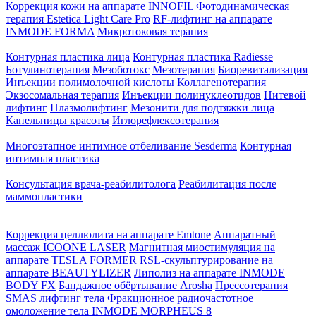
Коррекция кожи на аппарате INNOFIL
Фотодинамическая
терапия Estetica Light Care Pro
RF-лифтинг на аппарате
INMODE FORMA
Микротоковая терапия
Контурная пластика лица
Контурная пластика Radiesse
Ботулинотерапия
Мезоботокс
Мезотерапия
Биоревитализация
Инъекции полимолочной кислоты
Коллагенотерапия
Экзосомальная терапия
Инъекции полинуклеотидов
Нитевой
лифтинг
Плазмолифтинг
Мезонити для подтяжки лица
Капельницы красоты
Иглорефлексотерапия
Многоэтапное интимное отбеливание Sesderma
Контурная
интимная пластика
Консультация врача-реабилитолога
Реабилитация после
маммопластики
Коррекция целлюлита на аппарате Emtone
Аппаратный
массаж ICOONE LASER
Магнитная миостимуляция на
аппарате TESLA FORMER
RSL-скульптурирование на
аппарате BEAUTYLIZER
Липолиз на аппарате INMODE
BODY FX
Бандажное обёртывание Arosha
Прессотерапия
SMAS лифтинг тела
Фракционное радиочастотное
омоложение тела INMODE MORPHEUS 8