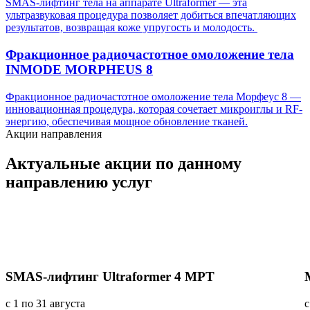
SMAS-лифтинг тела на аппарате Ultraformer — эта
ультразвуковая процедура позволяет добиться впечатляющих
результатов, возвращая коже упругость и молодость.
Фракционное радиочастотное омоложение тела
INMODE MORPHEUS 8
Фракционное радиочастотное омоложение тела Морфеус 8 —
инновационная процедура, которая сочетает микроиглы и RF-
энергию, обеспечивая мощное обновление тканей.
Акции направления
Актуальные акции
по данному
направлению услуг
SMAS-лифтинг Ultraformer 4 MPT
с 1 по 31 августа
с