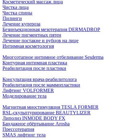
Косметический массаж лица
Чистка лица
Чистка спины
Пилинги
Лечение купероза
Безинъекционная мезотерапия DERMADROP
Лечение пигментных пятен
Лечение постакне и рубцов на лице
Интимная косметология
Многоэтапное интимное отбеливание Sesderma
Контурная интимная пластика
Реабилитация после пластики
Консультация врача-реабилитолога
Реабилитация после маммопластики
Лифтинг VOLFORMER
Моделирование тела
Магнитная миостимуляция TESLA FORMER
RSL-скульптурирование BEAUTYLIZER
Липолиз INMODE BODY FX
Бандажное обёртывание Arosha
Прессотерапия
SMAS лифтинг тела