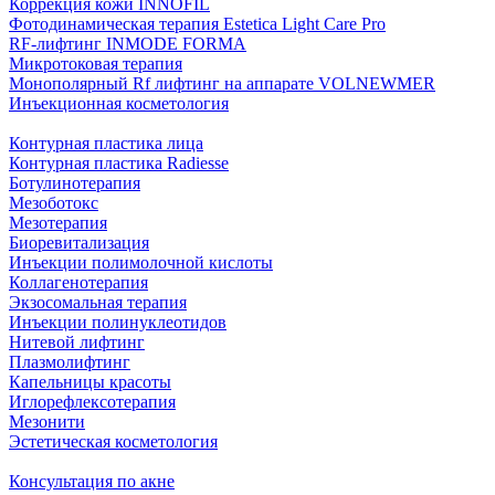
Коррекция кожи INNOFIL
Фотодинамическая терапия Estetica Light Care Pro
RF-лифтинг INMODE FORMA
Микротоковая терапия
Монополярный Rf лифтинг на аппарате VOLNEWMER
Инъекционная косметология
Контурная пластика лица
Контурная пластика Radiesse
Ботулинотерапия
Мезоботокс
Мезотерапия
Биоревитализация
Инъекции полимолочной кислоты
Коллагенотерапия
Экзосомальная терапия
Инъекции полинуклеотидов
Нитевой лифтинг
Плазмолифтинг
Капельницы красоты
Иглорефлексотерапия
Мезонити
Эстетическая косметология
Консультация по акне