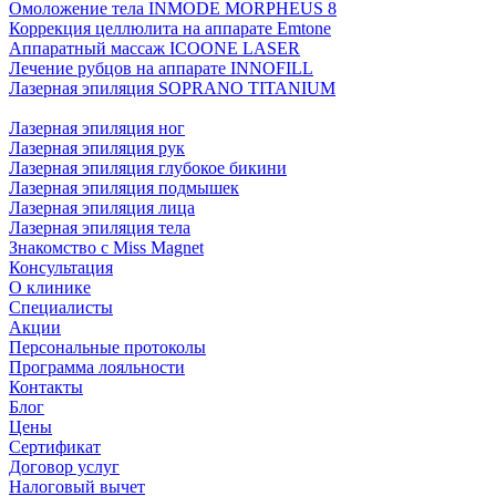
Омоложение тела INMODE MORPHEUS 8
Коррекция целлюлита на аппарате Emtone
Аппаратный массаж ICOONE LASER
Лечение рубцов на аппарате INNOFILL
Лазерная эпиляция SOPRANO TITANIUM
Лазерная эпиляция ног
Лазерная эпиляция рук
Лазерная эпиляция глубокое бикини
Лазерная эпиляция подмышек
Лазерная эпиляция лица
Лазерная эпиляция тела
Знакомство с Miss Magnet
Консультация
О клинике
Специалисты
Акции
Персональные протоколы
Программа лояльности
Контакты
Блог
Цены
Сертификат
Договор услуг
Налоговый вычет