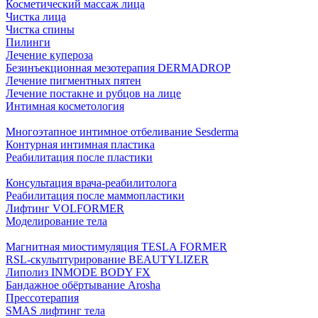
Косметический массаж лица
Чистка лица
Чистка спины
Пилинги
Лечение купероза
Безинъекционная мезотерапия DERMADROP
Лечение пигментных пятен
Лечение постакне и рубцов на лице
Интимная косметология
Многоэтапное интимное отбеливание Sesderma
Контурная интимная пластика
Реабилитация после пластики
Консультация врача-реабилитолога
Реабилитация после маммопластики
Лифтинг VOLFORMER
Моделирование тела
Магнитная миостимуляция TESLA FORMER
RSL-скульптурирование BEAUTYLIZER
Липолиз INMODE BODY FX
Бандажное обёртывание Arosha
Прессотерапия
SMAS лифтинг тела