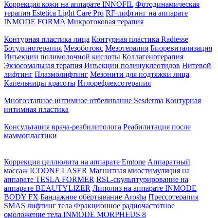
Коррекция кожи на аппарате INNOFIL
Фотодинамическая
терапия Estetica Light Care Pro
RF-лифтинг на аппарате
INMODE FORMA
Микротоковая терапия
Контурная пластика лица
Контурная пластика Radiesse
Ботулинотерапия
Мезоботокс
Мезотерапия
Биоревитализация
Инъекции полимолочной кислоты
Коллагенотерапия
Экзосомальная терапия
Инъекции полинуклеотидов
Нитевой
лифтинг
Плазмолифтинг
Мезонити для подтяжки лица
Капельницы красоты
Иглорефлексотерапия
Многоэтапное интимное отбеливание Sesderma
Контурная
интимная пластика
Консультация врача-реабилитолога
Реабилитация после
маммопластики
Коррекция целлюлита на аппарате Emtone
Аппаратный
массаж ICOONE LASER
Магнитная миостимуляция на
аппарате TESLA FORMER
RSL-скульптурирование на
аппарате BEAUTYLIZER
Липолиз на аппарате INMODE
BODY FX
Бандажное обёртывание Arosha
Прессотерапия
SMAS лифтинг тела
Фракционное радиочастотное
омоложение тела INMODE MORPHEUS 8