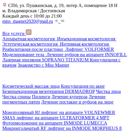
СПб, ул. Пушкинская, д. 19, литер А, помещение 18 Н
м. Владимирская / Достоевская
Каждый день с 10:00 до 21:00
miss_magnet2020@mail.ru
Все услуги
Аппаратная косметология
Инъекционная косметология
Эстетическая косметология
Интимная косметология
Реабилитация после пластики
Лифтинг VOLFORMER
Моделирование тела
Лечение рубцов на аппарате INNOFILL
Лазерная эпиляция SOPRANO TITANIUM
Консультация с
врачом
Знакомство с Miss Magnet
Косметический массаж лица
Консультация по акне
Безинъекционная мезотерапия DERMADROP
Чистка лица
Чистка спины
Пилинги
Лечение купероза
Лечение
пигментных пятен
Лечение постакне и рубцов на лице
Монополярный Rf лифтинг на аппарате VOLNEWMER
SMAS лифтинг на аппарате ULTRAFORMER 4 MРТ
Фотоомоложение на аппарате INMODE LUMECCA
Микроигольчатый RF лифтинг на INMODE MORPHEUS 8