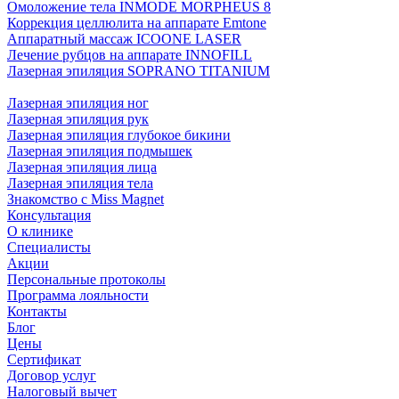
Омоложение тела INMODE MORPHEUS 8
Коррекция целлюлита на аппарате Emtone
Аппаратный массаж ICOONE LASER
Лечение рубцов на аппарате INNOFILL
Лазерная эпиляция SOPRANO TITANIUM
Лазерная эпиляция ног
Лазерная эпиляция рук
Лазерная эпиляция глубокое бикини
Лазерная эпиляция подмышек
Лазерная эпиляция лица
Лазерная эпиляция тела
Знакомство с Miss Magnet
Консультация
О клинике
Специалисты
Акции
Персональные протоколы
Программа лояльности
Контакты
Блог
Цены
Сертификат
Договор услуг
Налоговый вычет