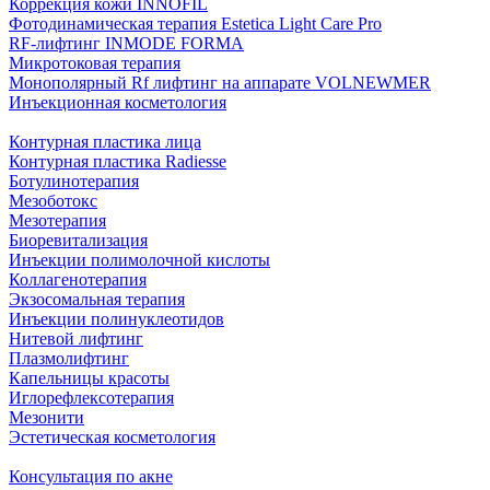
Коррекция кожи INNOFIL
Фотодинамическая терапия Estetica Light Care Pro
RF-лифтинг INMODE FORMA
Микротоковая терапия
Монополярный Rf лифтинг на аппарате VOLNEWMER
Инъекционная косметология
Контурная пластика лица
Контурная пластика Radiesse
Ботулинотерапия
Мезоботокс
Мезотерапия
Биоревитализация
Инъекции полимолочной кислоты
Коллагенотерапия
Экзосомальная терапия
Инъекции полинуклеотидов
Нитевой лифтинг
Плазмолифтинг
Капельницы красоты
Иглорефлексотерапия
Мезонити
Эстетическая косметология
Консультация по акне