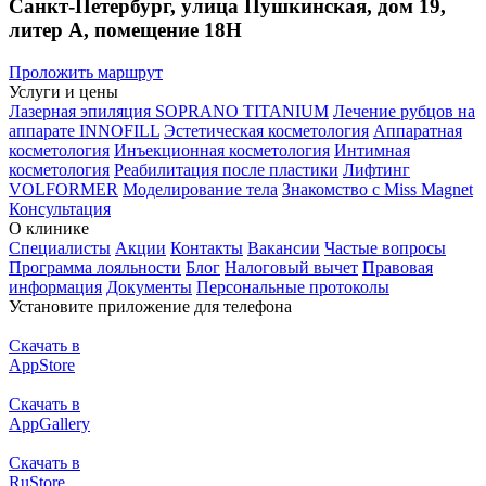
Санкт-Петербург, улица Пушкинская, дом 19,
литер А, помещение 18Н
Проложить маршрут
Услуги и цены
Лазерная эпиляция SOPRANO TITANIUM
Лечение рубцов на
аппарате INNOFILL
Эстетическая косметология
Аппаратная
косметология
Инъекционная косметология
Интимная
косметология
Реабилитация после пластики
Лифтинг
VOLFORMER
Моделирование тела
Знакомство с Miss Magnet
Консультация
О клинике
Специалисты
Акции
Контакты
Вакансии
Частые вопросы
Программа лояльности
Блог
Налоговый вычет
Правовая
информация
Документы
Персональные протоколы
Установите приложение для телефона
Скачать в
AppStore
Скачать в
AppGallery
Скачать в
RuStore