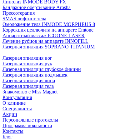
Липолиз INMODE BODY FX
Бандажное обёртывание Arosha
Прессотерапия
SMAS лифтинг тела
Омоложение тела INMODE MORPHEUS 8
Коррекция целлюлита на аппарате Emtone
Аппаратный массаж ICOONE LASER
Лечение рубцов на аппарате INNOFILL
Лазерная эпиляция SOPRANO TITANIUM
Лазерная эпиляция ног
Лазерная эпиляция рук
Лазерная эпиляция глубокое бикини
Лазерная эпиляция подмышек
Лазерная эпиляция лица
Лазерная эпиляция тела
Знакомство с Miss Magnet
Консультация
О клинике
Специалисты
Акции
Персональные протоколы
Программа лояльности
Контакты
Блог