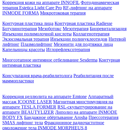
Коррекция кожи на аппарате INNOFIL
Фотодинамическая
терапия Estetica Light Care Pro
RF-лифтинг на аппарате
INMODE FORMA
Микротоковая терапия
Контурная пластика лица
Контурная пластика Radiesse
Ботулинотерапия
Мезоботокс
Мезотерапия
Биоревитализация
Инъекции полимолочной кислоты
Коллагенотерапия
Экзосомальная терапия
Инъекции полинуклеотидов
Нитевой
лифтинг
Плазмолифтинг
Мезонити для подтяжки лица
Капельницы красоты
Иглорефлексотерапия
Многоэтапное интимное отбеливание Sesderma
Контурная
интимная пластика
Консультация врача-реабилитолога
Реабилитация после
маммопластики
Коррекция целлюлита на аппарате Emtone
Аппаратный
массаж ICOONE LASER
Магнитная миостимуляция на
аппарате TESLA FORMER
RSL-скульптурирование на
аппарате BEAUTYLIZER
Липолиз на аппарате INMODE
BODY FX
Бандажное обёртывание Arosha
Прессотерапия
SMAS лифтинг тела
Фракционное радиочастотное
омоложение тела INMODE MORPHEUS 8