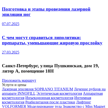
Подготовка и этапы проведения лазерной
эпиляции ног
07.07.2025
С чем могут справиться липолитики:
препараты, уменьшающие жировую прослойку
27.03.2025
Санкт-Петербург, улица Пушкинская, дом 19,
литер А, помещение 18Н
Проложить маршрут
Услуги и цены
Лазерная эпиляция SOPRANO TITANIUM
Лечение рубцов на
аппарате INNOFILL
Эстетическая косметология
Аппаратная
косметология
Инъекционная косметология
Интимная
косметология
Реабилитация после пластики
Лифтинг
VOLFORMER
Моделирование тела
Знакомство с Miss Magnet