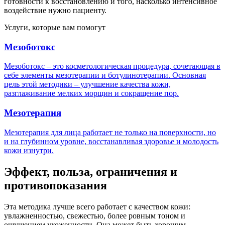
готовности к восстановлению и того, насколько интенсивное
воздействие нужно пациенту.
Услуги, которые вам помогут
Мезоботокс
Мезоботокс – это косметологическая процедура, сочетающая в
себе элементы мезотерапии и ботулинотерапии. Основная
цель этой методики – улучшение качества кожи,
разглаживание мелких морщин и сокращение пор.
Мезотерапия
Мезотерапия для лица работает не только на поверхности, но
и на глубинном уровне, восстанавливая здоровье и молодость
кожи изнутри.
Эффект, польза, ограничения и
противопоказания
Эта методика лучше всего работает с качеством кожи:
увлажненностью, свежестью, более ровным тоном и
ощущением ухоженности. Она может быть хорошим