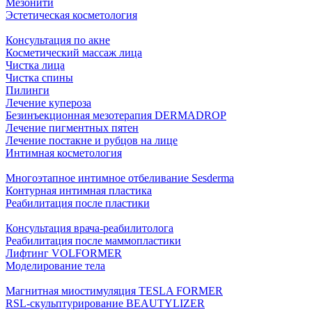
Мезонити
Эстетическая косметология
Консультация по акне
Косметический массаж лица
Чистка лица
Чистка спины
Пилинги
Лечение купероза
Безинъекционная мезотерапия DERMADROP
Лечение пигментных пятен
Лечение постакне и рубцов на лице
Интимная косметология
Многоэтапное интимное отбеливание Sesderma
Контурная интимная пластика
Реабилитация после пластики
Консультация врача-реабилитолога
Реабилитация после маммопластики
Лифтинг VOLFORMER
Моделирование тела
Магнитная миостимуляция TESLA FORMER
RSL-скульптурирование BEAUTYLIZER