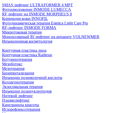
SMAS лифтинг ULTRAFORMER 4 MРТ
Фотоомоложение INMODE LUMECCA
RF лифтинг на INMODE MORPHEUS 8
Коррекция кожи INNOFIL
Фотодинамическая терапия Estetica Light Care Pro
RF-лифтинг INMODE FORMA
Микротоковая терапия
Монополярный Rf лифтинг на аппарате VOLNEWMER
Инъекционная косметология
Контурная пластика лица
Контурная пластика Radiesse
Ботулинотерапия
Мезоботокс
Мезотерапия
Биоревитализация
Инъекции полимолочной кислоты
Коллагенотерапия
Экзосомальная терапия
Инъекции полинуклеотидов
Нитевой лифтинг
Плазмолифтинг
Капельницы красоты
Иглорефлексотерапия