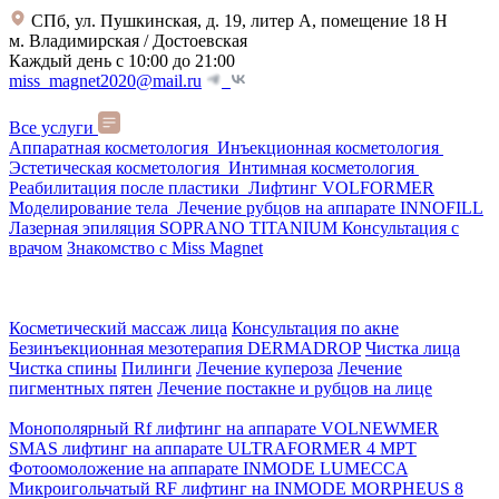
СПб, ул. Пушкинская, д. 19, литер А, помещение 18 Н
м. Владимирская / Достоевская
Каждый день с 10:00 до 21:00
miss_magnet2020@mail.ru
Все услуги
Аппаратная косметология
Инъекционная косметология
Эстетическая косметология
Интимная косметология
Реабилитация после пластики
Лифтинг VOLFORMER
Моделирование тела
Лечение рубцов на аппарате INNOFILL
Лазерная эпиляция SOPRANO TITANIUM
Консультация с
врачом
Знакомство с Miss Magnet
Косметический массаж лица
Консультация по акне
Безинъекционная мезотерапия DERMADROP
Чистка лица
Чистка спины
Пилинги
Лечение купероза
Лечение
пигментных пятен
Лечение постакне и рубцов на лице
Монополярный Rf лифтинг на аппарате VOLNEWMER
SMAS лифтинг на аппарате ULTRAFORMER 4 MРТ
Фотоомоложение на аппарате INMODE LUMECCA
Микроигольчатый RF лифтинг на INMODE MORPHEUS 8