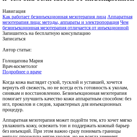
Навигация
Как работает безинъекционная мезотерапия лица
Аппаратная
мезотерапия лица: методы, аппараты и электропорация
Чем
безинъекционная мезотерапия отличается от инъекционной
Запишитесь на бесплатную консультацию
Записаться
Автор статьи:
Голощапова Мария
Врач-косметолог
Подробнее о враче
Когда кожа выглядит сухой, тусклой и уставшей, хочется
вернуть ей свежесть, но не всегда есть готовность к уколам,
синякам и восстановлению. Безинъекционная мезотерапия
помогает улучшить качество кожи аппаратным способом: без
игл, проколов и следов, характерных для инъекционных
процедур.
Аппаратная мезотерапия может подойти тем, кто хочет мягко
увлажнить кожу, освежить тон и поддержать кожный барьер
без инъекций. При этом важно сразу понимать границы
метода: процедура мягче уколов, но не всегда заменяет