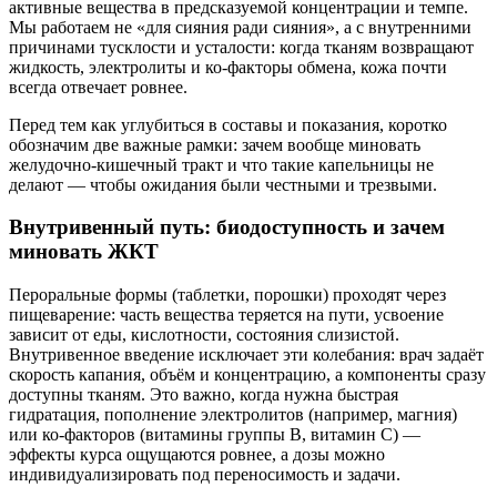
активные вещества в предсказуемой концентрации и темпе.
Мы работаем не «для сияния ради сияния», а с внутренними
причинами тусклости и усталости: когда тканям возвращают
жидкость, электролиты и ко-факторы обмена, кожа почти
всегда отвечает ровнее.
Перед тем как углубиться в составы и показания, коротко
обозначим две важные рамки: зачем вообще миновать
желудочно-кишечный тракт и что такие капельницы не
делают — чтобы ожидания были честными и трезвыми.
Внутривенный путь: биодоступность и зачем
миновать ЖКТ
Пероральные формы (таблетки, порошки) проходят через
пищеварение: часть вещества теряется на пути, усвоение
зависит от еды, кислотности, состояния слизистой.
Внутривенное введение исключает эти колебания: врач задаёт
скорость капания, объём и концентрацию, а компоненты сразу
доступны тканям. Это важно, когда нужна быстрая
гидратация, пополнение электролитов (например, магния)
или ко-факторов (витамины группы B, витамин C) —
эффекты курса ощущаются ровнее, а дозы можно
индивидуализировать под переносимость и задачи.