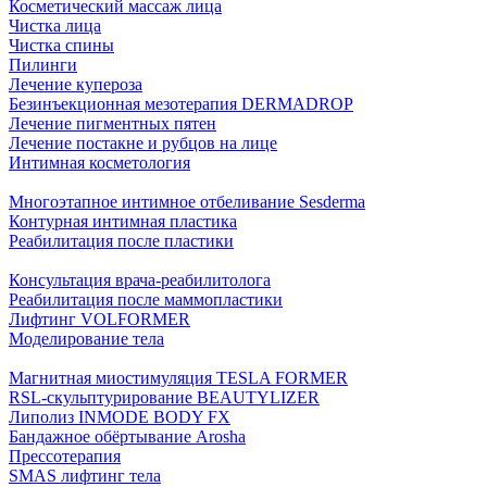
Косметический массаж лица
Чистка лица
Чистка спины
Пилинги
Лечение купероза
Безинъекционная мезотерапия DERMADROP
Лечение пигментных пятен
Лечение постакне и рубцов на лице
Интимная косметология
Многоэтапное интимное отбеливание Sesderma
Контурная интимная пластика
Реабилитация после пластики
Консультация врача-реабилитолога
Реабилитация после маммопластики
Лифтинг VOLFORMER
Моделирование тела
Магнитная миостимуляция TESLA FORMER
RSL-скульптурирование BEAUTYLIZER
Липолиз INMODE BODY FX
Бандажное обёртывание Arosha
Прессотерапия
SMAS лифтинг тела