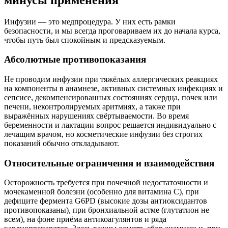
Инфузии — это медпроцедура. У них есть рамки
безопасности, и мы всегда проговариваем их до начала курса,
чтобы путь был спокойным и предсказуемым.
Абсолютные противопоказания
Не проводим инфузии при тяжёлых аллергических реакциях
на компоненты в анамнезе, активных системных инфекциях и
сепсисе, декомпенсированных состояниях сердца, почек или
печени, неконтролируемых аритмиях, а также при
выражённых нарушениях свёртываемости. Во время
беременности и лактации вопрос решается индивидуально с
лечащим врачом, но косметические инфузии без строгих
показаний обычно откладывают.
Относительные ограничения и взаимодействия
Осторожность требуется при почечной недостаточности и
мочекаменной болезни (особенно для витамина C), при
дефиците фермента G6PD (высокие дозы антиоксидантов
противопоказаны), при бронхиальной астме (глутатион не
всем), на фоне приёма антикоагулянтов и ряда