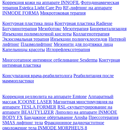
Коррекция кожи на аппарате INNOFIL
Фотодинамическая
терапия Estetica Light Care Pro
RF-лифтинг на аппарате
INMODE FORMA
Микротоковая терапия
Контурная пластика лица
Контурная пластика Radiesse
Ботулинотерапия
Мезоботокс
Мезотерапия
Биоревитализация
Инъекции полимолочной кислоты
Коллагенотерапия
Экзосомальная терапия
Инъекции полинуклеотидов
Нитевой
лифтинг
Плазмолифтинг
Мезонити для подтяжки лица
Капельницы красоты
Иглорефлексотерапия
Многоэтапное интимное отбеливание Sesderma
Контурная
интимная пластика
Консультация врача-реабилитолога
Реабилитация после
маммопластики
Коррекция целлюлита на аппарате Emtone
Аппаратный
массаж ICOONE LASER
Магнитная миостимуляция на
аппарате TESLA FORMER
RSL-скульптурирование на
аппарате BEAUTYLIZER
Липолиз на аппарате INMODE
BODY FX
Бандажное обёртывание Arosha
Прессотерапия
SMAS лифтинг тела
Фракционное радиочастотное
омоложение тела INMODE MORPHEUS 8