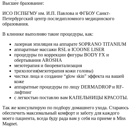
Высшее бразование:
ИСО ПСПБГМУ им. И.П. Павлова и ФГБОУ Санкт-
Петербургский центр последипломного медицинского
образования.
В клинике выполняю такие процедуры, как:
лазерная эпиляция на аппарате SOPRANO TITANIUM
аппаратные массажи RSL и ICOONE LISER
процедуры по коррекции фигуры BODY FX и
обертывания AROSHA
мезотерапия и биоревитализация
трихология(мезотерапия кожи головы)
чистки лица и создание “glow skin” эффекта на вашей
коже
аппаратные процедуры по лицу DERMADROP и RF-
лифтинг
с легкостью поставлю вам КАПЕЛЬНИЦЫ КРАСОТЫ.
Так же консультирую по подбору домашнего ухода. Стараюсь
обеспечить максимальный комфорт и заботу для каждого
моего пациента, вседа буду рада вам у себя на приеме в Miss
Magnet.