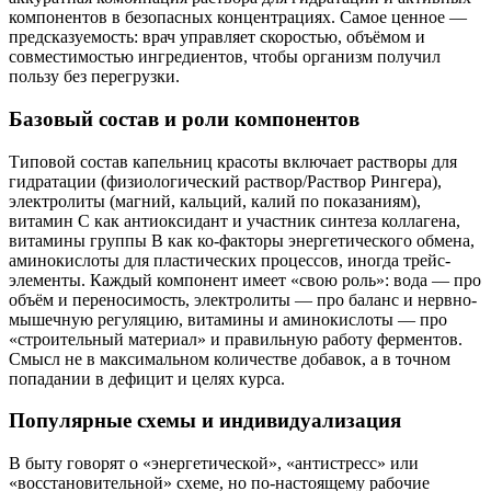
компонентов в безопасных концентрациях. Самое ценное —
предсказуемость: врач управляет скоростью, объёмом и
совместимостью ингредиентов, чтобы организм получил
пользу без перегрузки.
Базовый состав и роли компонентов
Типовой состав капельниц красоты включает растворы для
гидратации (физиологический раствор/Раствор Рингера),
электролиты (магний, кальций, калий по показаниям),
витамин C как антиоксидант и участник синтеза коллагена,
витамины группы B как ко-факторы энергетического обмена,
аминокислоты для пластических процессов, иногда трейс-
элементы. Каждый компонент имеет «свою роль»: вода — про
объём и переносимость, электролиты — про баланс и нервно-
мышечную регуляцию, витамины и аминокислоты — про
«строительный материал» и правильную работу ферментов.
Смысл не в максимальном количестве добавок, а в точном
попадании в дефицит и целях курса.
Популярные схемы и индивидуализация
В быту говорят о «энергетической», «антистресс» или
«восстановительной» схеме, но по-настоящему рабочие