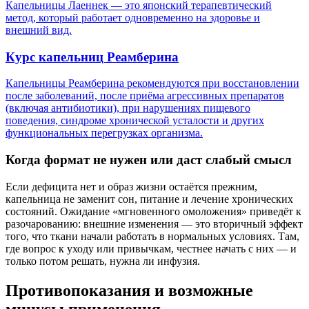
Капельницы Лаеннек — это японский терапевтический
метод, который работает одновременно на здоровье и
внешний вид.
Курс капельниц Реамберина
Капельницы Реамберина рекомендуются при восстановлении
после заболеваний, после приёма агрессивных препаратов
(включая антибиотики), при нарушениях пищевого
поведения, синдроме хронической усталости и других
функциональных перегрузках организма.
Когда формат не нужен или даст слабый смысл
Если дефицита нет и образ жизни остаётся прежним,
капельница не заменит сон, питание и лечение хронических
состояний. Ожидание «мгновенного омоложения» приведёт к
разочарованию: внешние изменения — это вторичный эффект
того, что ткани начали работать в нормальных условиях. Там,
где вопрос к уходу или привычкам, честнее начать с них — и
только потом решать, нужна ли инфузия.
Противопоказания и возможные
минусы применения