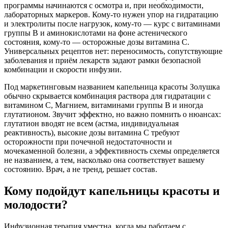
программы начинаются с осмотра и, при необходимости,
лабораторных маркеров. Кому-то нужен упор на гидратацию
и электролиты после нагрузок, кому-то — курс с витаминами
группы B и аминокислотами на фоне астенического
состояния, кому-то — осторожные дозы витамина C.
Универсальных рецептов нет: переносимость, сопутствующие
заболевания и приём лекарств задают рамки безопасной
комбинации и скорости инфузии.
Под маркетинговым названием капельница красоты Золушка
обычно скрывается комбинация раствора для гидратации с
витамином C, Магнием, витаминами группы B и иногда
глутатионом. Звучит эффектно, но важно помнить о нюансах:
глутатион вводят не всем (астма, индивидуальная
реактивность), высокие дозы витамина C требуют
осторожности при почечной недостаточности и
мочекаменной болезни, а эффективность схемы определяется
не названием, а тем, насколько она соответствует вашему
состоянию. Врач, а не тренд, решает состав.
Кому подойдут капельницы красоты и
молодости?
Инфузионная терапия уместна, когда мы работаем с