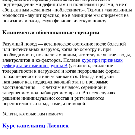
подтверждёнными дефицитами и понятными целями, а не с
абстрактным желанием «поблескивать». Термин «капельницы
молодости» звучит красиво, но в медицине мы опираемся на
показания и ожидаемую физиологическую пользу.
Клинически обоснованные сценарии
Разумный повод — астеническое состояние после болезней
или интенсивных нагрузок, когда по осмотру и, при
необходимости, по анализам видим, что телу не хватает воды,
электролитов и ко-факторов. Полезен
курс при признаках
дефицита витаминов группы B
(усталость, снижение
толерантности к нагрузкам) и когда пероральные формы
плохо переносятся или усваиваются. Иногда инфузии
назначают как поддерживающий этап в программе
восстановления — с чётким началом, серединой и
завершением под наблюдением врача. Во всех случаях
решение индивидуально: состав и ритм задаются
переносимостью и задачами, а не модой.
Услуги, которые вам помогут
Курс капельниц Лаеннек