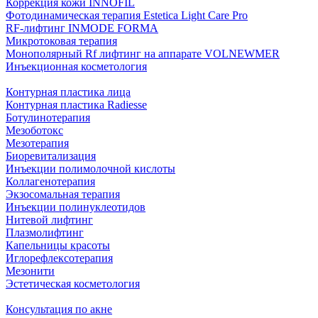
Коррекция кожи INNOFIL
Фотодинамическая терапия Estetica Light Care Pro
RF-лифтинг INMODE FORMA
Микротоковая терапия
Монополярный Rf лифтинг на аппарате VOLNEWMER
Инъекционная косметология
Контурная пластика лица
Контурная пластика Radiesse
Ботулинотерапия
Мезоботокс
Мезотерапия
Биоревитализация
Инъекции полимолочной кислоты
Коллагенотерапия
Экзосомальная терапия
Инъекции полинуклеотидов
Нитевой лифтинг
Плазмолифтинг
Капельницы красоты
Иглорефлексотерапия
Мезонити
Эстетическая косметология
Консультация по акне