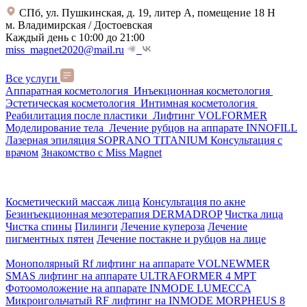
СПб, ул. Пушкинская, д. 19, литер А, помещение 18 Н
м. Владимирская / Достоевская
Каждый день с 10:00 до 21:00
miss_magnet2020@mail.ru
Все услуги
Аппаратная косметология
Инъекционная косметология
Эстетическая косметология
Интимная косметология
Реабилитация после пластики
Лифтинг VOLFORMER
Моделирование тела
Лечение рубцов на аппарате INNOFILL
Лазерная эпиляция SOPRANO TITANIUM
Консультация с
врачом
Знакомство с Miss Magnet
Косметический массаж лица
Консультация по акне
Безинъекционная мезотерапия DERMADROP
Чистка лица
Чистка спины
Пилинги
Лечение купероза
Лечение
пигментных пятен
Лечение постакне и рубцов на лице
Монополярный Rf лифтинг на аппарате VOLNEWMER
SMAS лифтинг на аппарате ULTRAFORMER 4 MРТ
Фотоомоложение на аппарате INMODE LUMECCA
Микроигольчатый RF лифтинг на INMODE MORPHEUS 8