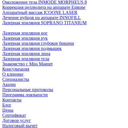
Омоложение тела INMODE MORPHEUS 8
Коррекция целлюлита на аппарате Emtone
Аппаратный массаж ICOONE LASER
Лечение рубцов на аппарате INNOFILL
Лазерная эпиляция SOPRANO TITANIUM
Лазерная эпиляция ног
Лазерная эпиляция рук
Лазерная эпиляция глубокое бикини
Лазерная эпиляция подмышек
Лазерная эпиляция лица
Лазерная эпиляция тела
Знакомство с Miss Magnet
Консультация
О клинике
Специалисты
Акции
Персональные протоколы
Программа лояльности
Контакты
Блог
Цены
Сертификат
Договор услуг
Налоговый вычет