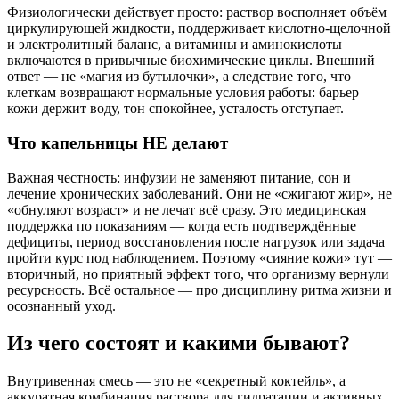
Физиологически действует просто: раствор восполняет объём
циркулирующей жидкости, поддерживает кислотно-щелочной
и электролитный баланс, а витамины и аминокислоты
включаются в привычные биохимические циклы. Внешний
ответ — не «магия из бутылочки», а следствие того, что
клеткам возвращают нормальные условия работы: барьер
кожи держит воду, тон спокойнее, усталость отступает.
Что капельницы НЕ делают
Важная честность: инфузии не заменяют питание, сон и
лечение хронических заболеваний. Они не «сжигают жир», не
«обнуляют возраст» и не лечат всё сразу. Это медицинская
поддержка по показаниям — когда есть подтверждённые
дефициты, период восстановления после нагрузок или задача
пройти курс под наблюдением. Поэтому «сияние кожи» тут —
вторичный, но приятный эффект того, что организму вернули
ресурсность. Всё остальное — про дисциплину ритма жизни и
осознанный уход.
Из чего состоят и какими бывают?
Внутривенная смесь — это не «секретный коктейль», а
аккуратная комбинация раствора для гидратации и активных