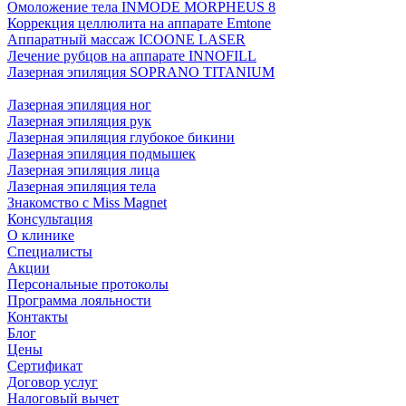
Омоложение тела INMODE MORPHEUS 8
Коррекция целлюлита на аппарате Emtone
Аппаратный массаж ICOONE LASER
Лечение рубцов на аппарате INNOFILL
Лазерная эпиляция SOPRANO TITANIUM
Лазерная эпиляция ног
Лазерная эпиляция рук
Лазерная эпиляция глубокое бикини
Лазерная эпиляция подмышек
Лазерная эпиляция лица
Лазерная эпиляция тела
Знакомство с Miss Magnet
Консультация
О клинике
Специалисты
Акции
Персональные протоколы
Программа лояльности
Контакты
Блог
Цены
Сертификат
Договор услуг
Налоговый вычет