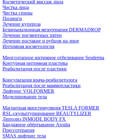
Косметический массаж лица
Чистка лица
Чистка спины
Пилинги
Лечение купероза
Безинъекционная мезотерапия DERMADROP
Лечение пигментных пятен
Лечение постакне и рубцов на лице
Интимная косметология
Многоэтапное интимное отбеливание Sesderma
Контурная интимная пластика
Реабилитация после пластики
Консультация врача-реабилитолога
Реабилитация после маммопластики
Лифтинг VOLFORMER
Моделирование тела
Магнитная миостимуляция TESLA FORMER
RSL-скульптурирование BEAUTYLIZER
Липолиз INMODE BODY FX
Бандажное обёртывание Arosha
Прессотерапия
SMAS лифтинг тела