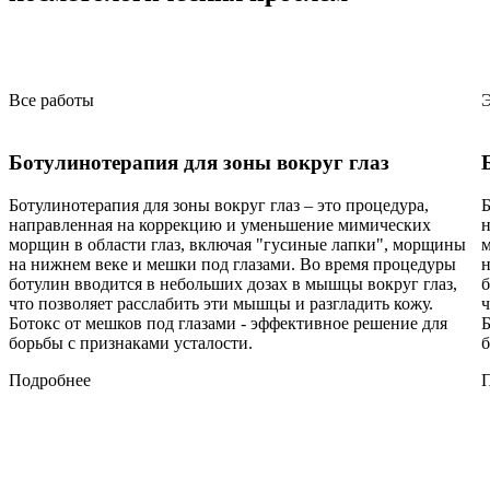
Все работы
Э
Ботулинотерапия для зоны вокруг глаз
Ботулинотерапия для зоны вокруг глаз – это процедура,
Б
направленная на коррекцию и уменьшение мимических
н
морщин в области глаз, включая "гусиные лапки", морщины
м
на нижнем веке и мешки под глазами. Во время процедуры
н
ботулин вводится в небольших дозах в мышцы вокруг глаз,
б
что позволяет расслабить эти мышцы и разгладить кожу.
ч
Ботокс от мешков под глазами - эффективное решение для
Б
борьбы с признаками усталости.
б
Подробнее