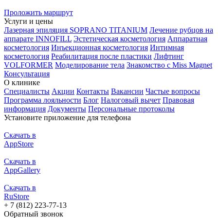
Проложить маршрут
Услуги и цены
Лазерная эпиляция SOPRANO TITANIUM
Лечение рубцов на
аппарате INNOFILL
Эстетическая косметология
Аппаратная
косметология
Инъекционная косметология
Интимная
косметология
Реабилитация после пластики
Лифтинг
VOLFORMER
Моделирование тела
Знакомство с Miss Magnet
Консультация
О клинике
Специалисты
Акции
Контакты
Вакансии
Частые вопросы
Программа лояльности
Блог
Налоговый вычет
Правовая
информация
Документы
Персональные протоколы
Установите приложение для телефона
Скачать в
AppStore
Скачать в
AppGallery
Скачать в
RuStore
+ 7 (812) 223-77-13
Обратный звонок