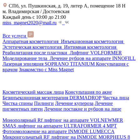
СПб, ул. Пушкинская, д. 19, литер А, помещение 18 Н
м. Владимирская / Достоевская
Каждый день с 10:00 до 21:00
miss_magnet2020@mail.ru
Все услуги
Аппаратная косметология
Инъекционная косметология
Эстетическая косметология
Интимная косметология
Реабилитация после пластики
Лифтинг VOLFORMER
Моделирование тела
Лечение рубцов на аппарате INNOFILL
Лазерная эпиляция SOPRANO TITANIUM
Консультация с
врачом
Знакомство с Miss Magnet
Косметический массаж лица
Консультация по акне
Безинъекционная мезотерапия DERMADROP
Чистка лица
Чистка спины
Пилинги
Лечение купероза
Лечение
пигментных пятен
Лечение постакне и рубцов на лице
Монополярный Rf лифтинг на аппарате VOLNEWMER
SMAS лифтинг на аппарате ULTRAFORMER 4 MРТ
Фотоомоложение на аппарате INMODE LUMECCA
Микроигольчатый RF лифтинг на INMODE MORPHEUS 8