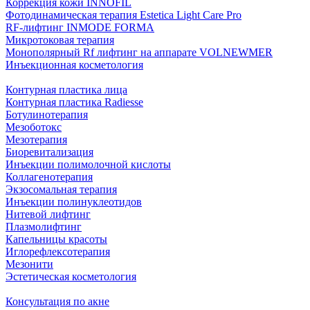
Коррекция кожи INNOFIL
Фотодинамическая терапия Estetica Light Care Pro
RF-лифтинг INMODE FORMA
Микротоковая терапия
Монополярный Rf лифтинг на аппарате VOLNEWMER
Инъекционная косметология
Контурная пластика лица
Контурная пластика Radiesse
Ботулинотерапия
Мезоботокс
Мезотерапия
Биоревитализация
Инъекции полимолочной кислоты
Коллагенотерапия
Экзосомальная терапия
Инъекции полинуклеотидов
Нитевой лифтинг
Плазмолифтинг
Капельницы красоты
Иглорефлексотерапия
Мезонити
Эстетическая косметология
Консультация по акне