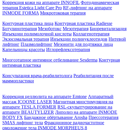
Коррекция кожи на аппарате INNOFIL
Фотодинамическая
терапия Estetica Light Care Pro
RF-лифтинг на аппарате
INMODE FORMA
Микротоковая терапия
Контурная пластика лица
Контурная пластика Radiesse
Ботулинотерапия
Мезоботокс
Мезотерапия
Биоревитализация
Инъекции полимолочной кислоты
Коллагенотерапия
Экзосомальная терапия
Инъекции полинуклеотидов
Нитевой
лифтинг
Плазмолифтинг
Мезонити для подтяжки лица
Капельницы красоты
Иглорефлексотерапия
Многоэтапное интимное отбеливание Sesderma
Контурная
интимная пластика
Консультация врача-реабилитолога
Реабилитация после
маммопластики
Коррекция целлюлита на аппарате Emtone
Аппаратный
массаж ICOONE LASER
Магнитная миостимуляция на
аппарате TESLA FORMER
RSL-скульптурирование на
аппарате BEAUTYLIZER
Липолиз на аппарате INMODE
BODY FX
Бандажное обёртывание Arosha
Прессотерапия
SMAS лифтинг тела
Фракционное радиочастотное
омоложение тела INMODE MORPHEUS 8