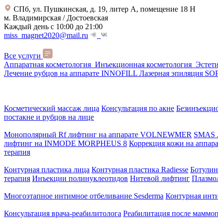
СПб, ул. Пушкинская, д. 19, литер А, помещение 18 Н
м. Владимирская / Достоевская
Каждый день с 10:00 до 21:00
miss_magnet2020@mail.ru
Все услуги
Аппаратная косметология
Инъекционная косметология
Эстет
Лечение рубцов на аппарате INNOFILL
Лазерная эпиляция 
Косметический массаж лица
Консультация по акне
Безинъекци
постакне и рубцов на лице
Монополярный Rf лифтинг на аппарате VOLNEWMER
SMAS 
лифтинг на INMODE MORPHEUS 8
Коррекция кожи на аппар
терапия
Контурная пластика лица
Контурная пластика Radiesse
Ботулин
терапия
Инъекции полинуклеотидов
Нитевой лифтинг
Плазмо
Многоэтапное интимное отбеливание Sesderma
Контурная инт
Консультация врача-реабилитолога
Реабилитация после маммо