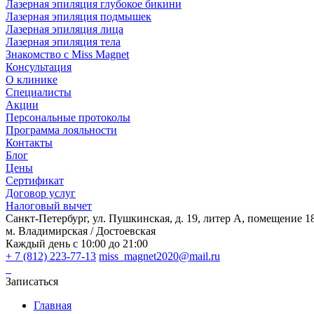
Лазерная эпиляция глубокое бикини
Лазерная эпиляция подмышек
Лазерная эпиляция лица
Лазерная эпиляция тела
Знакомство с Miss Magnet
Консультация
О клинике
Специалисты
Акции
Персональные протоколы
Программа лояльности
Контакты
Блог
Цены
Сертификат
Договор услуг
Налоговый вычет
Санкт-Петербург, ул. Пушкинская, д. 19, литер А, помещение 1
м. Владимирская / Достоевская
Каждый день с 10:00 до 21:00
+ 7 (812) 223-77-13
miss_magnet2020@mail.ru
Записаться
Главная