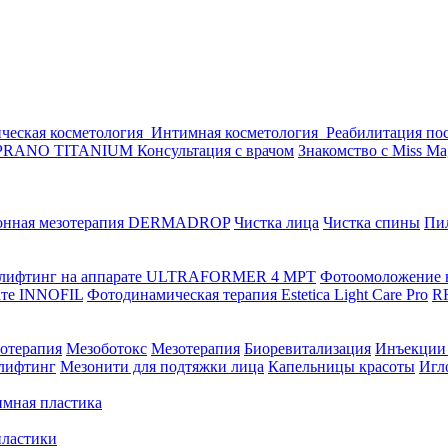
ическая косметология
Интимная косметология
Реабилитация по
SOPRANO TITANIUM
Консультация с врачом
Знакомство с Miss Ma
онная мезотерапия DERMADROP
Чистка лица
Чистка спины
Пи
лифтинг на аппарате ULTRAFORMER 4 MРТ
Фотоомоложение
ате INNOFIL
Фотодинамическая терапия Estetica Light Care Pro
R
отерапия
Мезоботокс
Мезотерапия
Биоревитализация
Инъекции
лифтинг
Мезонити для подтяжки лица
Капельницы красоты
Игл
имная пластика
пластики