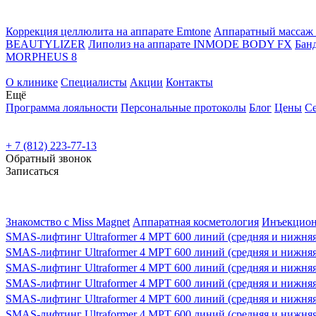
Коррекция целлюлита на аппарате Emtone
Аппаратный масса
BEAUTYLIZER
Липолиз на аппарате INMODE BODY FX
Бан
MORPHEUS 8
О клинике
Специалисты
Акции
Контакты
Ещё
Программа лояльности
Персональные протоколы
Блог
Цены
С
+ 7 (812) 223-77-13
Обратный звонок
Записаться
Знакомство с Miss Magnet
Аппаратная косметология
Инъекцион
SMAS-лифтинг Ultraformer 4 MPT 600 линий (средняя и нижняя 
SMAS-лифтинг Ultraformer 4 MPT 600 линий (средняя и нижняя 
SMAS-лифтинг Ultraformer 4 MPT 600 линий (средняя и нижняя 
SMAS-лифтинг Ultraformer 4 MPT 600 линий (средняя и нижняя 
SMAS-лифтинг Ultraformer 4 MPT 600 линий (средняя и нижняя 
SMAS-лифтинг Ultraformer 4 MPT 600 линий (средняя и нижняя 