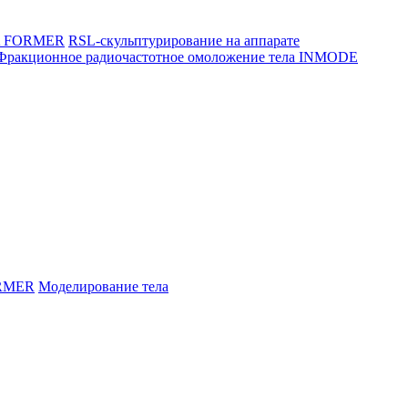
LA FORMER
RSL-скульптурирование на аппарате
Фракционное радиочастотное омоложение тела INMODE
RMER
Моделирование тела