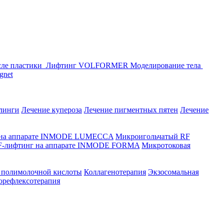
сле пластики
Лифтинг VOLFORMER
Моделирование тела
gnet
линги
Лечение купероза
Лечение пигментных пятен
Лечение
 на аппарате INMODE LUMECCA
Микроигольчатый RF
F-лифтинг на аппарате INMODE FORMA
Микротоковая
 полимолочной кислоты
Коллагенотерапия
Экзосомальная
орефлексотерапия