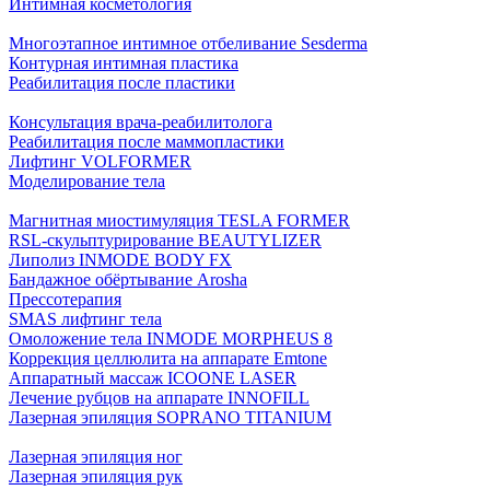
Интимная косметология
Многоэтапное интимное отбеливание Sesderma
Контурная интимная пластика
Реабилитация после пластики
Консультация врача-реабилитолога
Реабилитация после маммопластики
Лифтинг VOLFORMER
Моделирование тела
Магнитная миостимуляция TESLA FORMER
RSL-скульптурирование BEAUTYLIZER
Липолиз INMODE BODY FX
Бандажное обёртывание Arosha
Прессотерапия
SMAS лифтинг тела
Омоложение тела INMODE MORPHEUS 8
Коррекция целлюлита на аппарате Emtone
Аппаратный массаж ICOONE LASER
Лечение рубцов на аппарате INNOFILL
Лазерная эпиляция SOPRANO TITANIUM
Лазерная эпиляция ног
Лазерная эпиляция рук