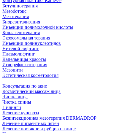
Контурная пластика Radiesse
Ботулинотерапия
Мезоботокс
Мезотерапия
Биоревитализация
Инъекции полимолочной кислоты
Коллагенотерапия
Экзосомальная терапия
Инъекции полинуклеотидов
Нитевой лифтинг
Плазмолифтинг
Капельницы красоты
Иглорефлексотерапия
Мезонити
Эстетическая косметология
Консультация по акне
Косметический массаж лица
Чистка лица
Чистка спины
Пилинги
Лечение купероза
Безинъекционная мезотерапия DERMADROP
Лечение пигментных пятен
Лечение постакне и рубцов на лице