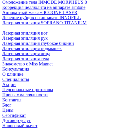
Омоложение тела INMODE MORPHEUS 8
Коррекция целлюлита на аппарате Emtone
Аппаратный массаж ICOONE LASER
Лечение рубцов на аппарате INNOFILL
Лазерная эпиляция SOPRANO TITANIUM
Лазерная эпиляция ног
Лазерная эпиляция рук
Лазерная эпиляция глубокое бикини
Лазерная эпиляция подмышек
Лазерная эпиляция лица
Лазерная эпиляция тела
Знакомство с Miss Magnet
Консультация
О клинике
Специалисты
Акции
Персональные протоколы
Программа лояльности
Контакты
Блог
Цены
Сертификат
Договор услуг
Налоговый вычет