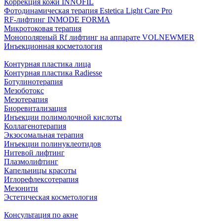
Коррекция кожи INNOFIL
Фотодинамическая терапия Estetica Light Care Pro
RF-лифтинг INMODE FORMA
Микротоковая терапия
Монополярный Rf лифтинг на аппарате VOLNEWMER
Инъекционная косметология
Контурная пластика лица
Контурная пластика Radiesse
Ботулинотерапия
Мезоботокс
Мезотерапия
Биоревитализация
Инъекции полимолочной кислоты
Коллагенотерапия
Экзосомальная терапия
Инъекции полинуклеотидов
Нитевой лифтинг
Плазмолифтинг
Капельницы красоты
Иглорефлексотерапия
Мезонити
Эстетическая косметология
Консультация по акне