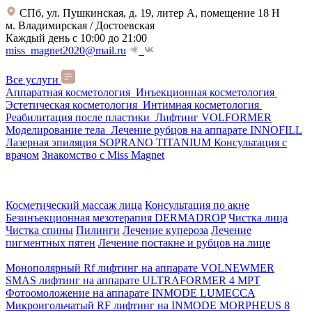
СПб, ул. Пушкинская, д. 19, литер А, помещение 18 Н
м. Владимирская / Достоевская
Каждый день с 10:00 до 21:00
miss_magnet2020@mail.ru
Все услуги
Аппаратная косметология
Инъекционная косметология
Эстетическая косметология
Интимная косметология
Реабилитация после пластики
Лифтинг VOLFORMER
Моделирование тела
Лечение рубцов на аппарате INNOFILL
Лазерная эпиляция SOPRANO TITANIUM
Консультация с
врачом
Знакомство с Miss Magnet
Косметический массаж лица
Консультация по акне
Безинъекционная мезотерапия DERMADROP
Чистка лица
Чистка спины
Пилинги
Лечение купероза
Лечение
пигментных пятен
Лечение постакне и рубцов на лице
Монополярный Rf лифтинг на аппарате VOLNEWMER
SMAS лифтинг на аппарате ULTRAFORMER 4 MРТ
Фотоомоложение на аппарате INMODE LUMECCA
Микроигольчатый RF лифтинг на INMODE MORPHEUS 8