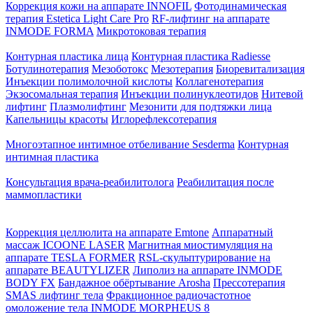
Коррекция кожи на аппарате INNOFIL
Фотодинамическая
терапия Estetica Light Care Pro
RF-лифтинг на аппарате
INMODE FORMA
Микротоковая терапия
Контурная пластика лица
Контурная пластика Radiesse
Ботулинотерапия
Мезоботокс
Мезотерапия
Биоревитализация
Инъекции полимолочной кислоты
Коллагенотерапия
Экзосомальная терапия
Инъекции полинуклеотидов
Нитевой
лифтинг
Плазмолифтинг
Мезонити для подтяжки лица
Капельницы красоты
Иглорефлексотерапия
Многоэтапное интимное отбеливание Sesderma
Контурная
интимная пластика
Консультация врача-реабилитолога
Реабилитация после
маммопластики
Коррекция целлюлита на аппарате Emtone
Аппаратный
массаж ICOONE LASER
Магнитная миостимуляция на
аппарате TESLA FORMER
RSL-скульптурирование на
аппарате BEAUTYLIZER
Липолиз на аппарате INMODE
BODY FX
Бандажное обёртывание Arosha
Прессотерапия
SMAS лифтинг тела
Фракционное радиочастотное
омоложение тела INMODE MORPHEUS 8