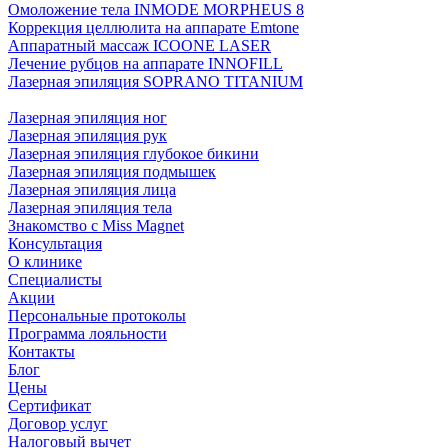
Омоложение тела INMODE MORPHEUS 8
Коррекция целлюлита на аппарате Emtone
Аппаратный массаж ICOONE LASER
Лечение рубцов на аппарате INNOFILL
Лазерная эпиляция SOPRANO TITANIUM
Лазерная эпиляция ног
Лазерная эпиляция рук
Лазерная эпиляция глубокое бикини
Лазерная эпиляция подмышек
Лазерная эпиляция лица
Лазерная эпиляция тела
Знакомство с Miss Magnet
Консультация
О клинике
Специалисты
Акции
Персональные протоколы
Программа лояльности
Контакты
Блог
Цены
Сертификат
Договор услуг
Налоговый вычет