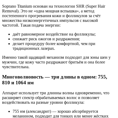
Soprano Titanium основан на технологии SHR (Super Hair
Removal). Это не «одна мощная вспышка», а метод
постепенного прогревания кожи и фолликулов за счёт
множества низкоэнергетичных импульсов с высокой
частотой. Такая подача энергии:
даёт равномерное воздействие на фолликулы;
снижает риск ожогов и раздражения;
делает процедуру более комфортной, чем при
традиционных лазерах.
Именно такой щадящий механизм подходит для зоны шеи у
мужчин, где кожу часто раздражают бритьём и она более
чувствительна.
Многоволновость — три длины в одном: 755,
810 и 1064 нм
Аппарат использует три длинны волны одновременно, что
расширяет спектр обрабатываемых волос и позволяет
воздействовать на разные уровни фолликула:
755 нм (александрит) — хорошо абсорбируется
меланином, подходит для тонких или менее жёстких