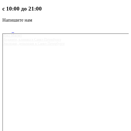
с 10:00 до 21:00
Напишите нам
Мисс Магнет
Медцентр, клиника в Санкт‑Петербурге
Эпиляция, депиляция в Санкт‑Петербурге