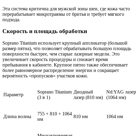
Эта система критична для мужской зоны шеи, где кожа часто
перерабатывает микротравмы от бритья и требует мягкого
подхода.
Скорость и площадь обработки
Soprano Titanium использует крупный аппликатор (большой
размер пятна), что позволяет обрабатывать большую площадь
поверхности быстрее, чем старые лазерные модели. Это
увеличивает скорость процедуры и снижает время
пребывания в кабинете. Крупное пятно также обеспечивает
более равномерное распределение энергии и сокращает
вероятность «пропусков» участков кожи.
Soprano Titanium
Диодный
Nd:YAG лазер
Параметр
(3 в 1)
лазер (810 нм)
(1064 нм)
755 + 810 + 1064
Длина волны
810 нм
1064 нм
нм
Многоуровневая