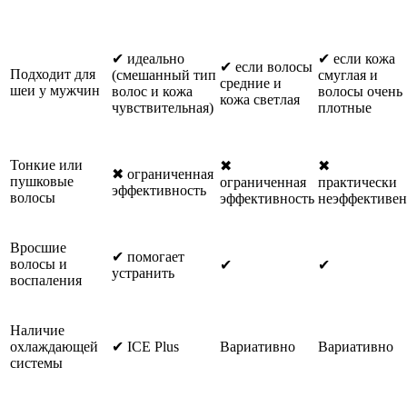
✔ идеально
✔ если кожа
✔ если волосы
Подходит для
(смешанный тип
смуглая и
средние и
шеи у мужчин
волос и кожа
волосы очень
кожа светлая
чувствительная)
плотные
Тонкие или
✖
✖
✖ ограниченная
пушковые
ограниченная
практически
эффективность
волосы
эффективность
неэффективен
Вросшие
✔ помогает
волосы и
✔
✔
устранить
воспаления
Наличие
охлаждающей
✔ ICE Plus
Вариативно
Вариативно
системы