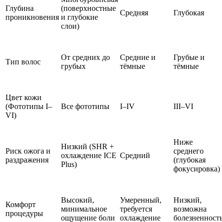
Глубина
(поверхностные
Средняя
Глубокая
проникновения
и глубокие
слои)
От средних до
Средние и
Грубые и
Тип волос
грубых
тёмные
тёмные
Цвет кожи
(Фототипы I–
Все фототипы
I–IV
III–VI
VI)
Ниже
Низкий (SHR +
Риск ожога и
среднего
охлаждение ICE
Средний
раздражения
(глубокая
Plus)
фокусировка)
Высокий,
Умеренный,
Низкий,
Комфорт
минимальное
требуется
возможна
процедуры
ощущение боли
охлаждение
болезненност