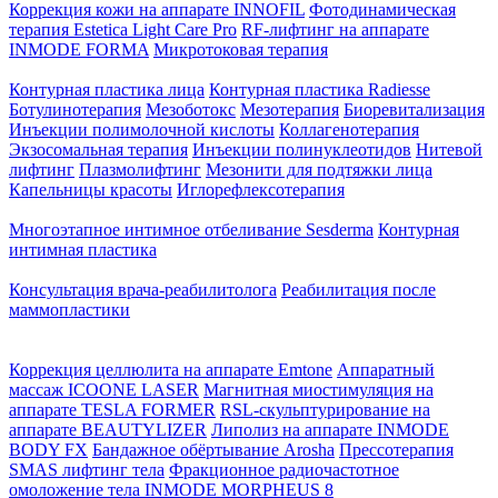
Коррекция кожи на аппарате INNOFIL
Фотодинамическая
терапия Estetica Light Care Pro
RF-лифтинг на аппарате
INMODE FORMA
Микротоковая терапия
Контурная пластика лица
Контурная пластика Radiesse
Ботулинотерапия
Мезоботокс
Мезотерапия
Биоревитализация
Инъекции полимолочной кислоты
Коллагенотерапия
Экзосомальная терапия
Инъекции полинуклеотидов
Нитевой
лифтинг
Плазмолифтинг
Мезонити для подтяжки лица
Капельницы красоты
Иглорефлексотерапия
Многоэтапное интимное отбеливание Sesderma
Контурная
интимная пластика
Консультация врача-реабилитолога
Реабилитация после
маммопластики
Коррекция целлюлита на аппарате Emtone
Аппаратный
массаж ICOONE LASER
Магнитная миостимуляция на
аппарате TESLA FORMER
RSL-скульптурирование на
аппарате BEAUTYLIZER
Липолиз на аппарате INMODE
BODY FX
Бандажное обёртывание Arosha
Прессотерапия
SMAS лифтинг тела
Фракционное радиочастотное
омоложение тела INMODE MORPHEUS 8