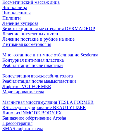
Косметический массаж лица
Чистка лица
Чистка спины
Пилинги
Лечение купероза
Безинъекционная мезотерапия DERMADROP
Лечение пигментных пятен
Лечение постакне и рубцов на лице
Интимная косметология
Многоэтапное интимное отбеливание Sesderma
Контурная интимная пластика
Реабилитация после пластики
Консультация врача-реабилитолога
Реабилитация после маммопластики
Лифтинг VOLFORMER
Моделирование тела
Магнитная миостимуляция TESLA FORMER
RSL-скульптурирование BEAUTYLIZER
Липолиз INMODE BODY FX
Бандажное обёртывание Arosha
Прессотерапия
SMAS лифтинг тела