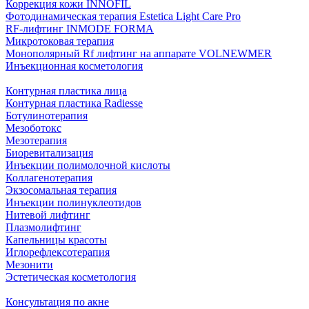
Коррекция кожи INNOFIL
Фотодинамическая терапия Estetica Light Care Pro
RF-лифтинг INMODE FORMA
Микротоковая терапия
Монополярный Rf лифтинг на аппарате VOLNEWMER
Инъекционная косметология
Контурная пластика лица
Контурная пластика Radiesse
Ботулинотерапия
Мезоботокс
Мезотерапия
Биоревитализация
Инъекции полимолочной кислоты
Коллагенотерапия
Экзосомальная терапия
Инъекции полинуклеотидов
Нитевой лифтинг
Плазмолифтинг
Капельницы красоты
Иглорефлексотерапия
Мезонити
Эстетическая косметология
Консультация по акне