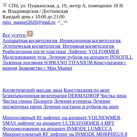
СПб, ул. Пушкинская, д. 19, литер А, помещение 18 Н
м. Владимирская / Достоевская
Каждый день с 10:00 до 21:00
miss_magnet2020@mail.ru
Все услуги
Аппаратная косметология
Инъекционная косметология
Эстетическая косметология
Интимная косметология
Реабилитация после пластики
Лифтинг VOLFORMER
Моделирование тела
Лечение рубцов на аппарате INNOFILL
Лазерная эпиляция SOPRANO TITANIUM
Консультация с
врачом
Знакомство с Miss Magnet
Косметический массаж лица
Консультация по акне
Безинъекционная мезотерапия DERMADROP
Чистка лица
Чистка спины
Пилинги
Лечение купероза
Лечение
пигментных пятен
Лечение постакне и рубцов на лице
Монополярный Rf лифтинг на аппарате VOLNEWMER
SMAS лифтинг на аппарате ULTRAFORMER 4 MРТ
Фотоомоложение на аппарате INMODE LUMECCA
Микроигольчатый RF лифтинг на INMODE MORPHEUS 8