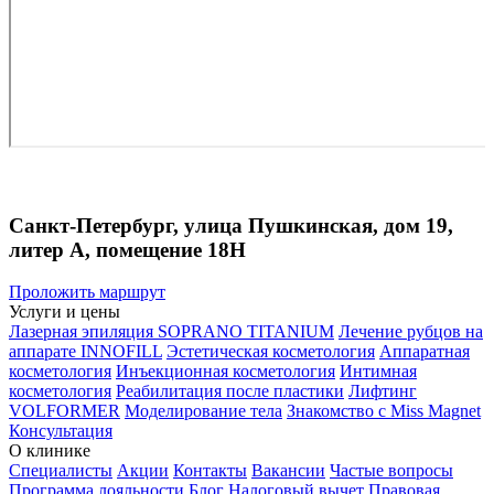
Санкт-Петербург, улица Пушкинская, дом 19,
литер А, помещение 18Н
Проложить маршрут
Услуги и цены
Лазерная эпиляция SOPRANO TITANIUM
Лечение рубцов на
аппарате INNOFILL
Эстетическая косметология
Аппаратная
косметология
Инъекционная косметология
Интимная
косметология
Реабилитация после пластики
Лифтинг
VOLFORMER
Моделирование тела
Знакомство с Miss Magnet
Консультация
О клинике
Специалисты
Акции
Контакты
Вакансии
Частые вопросы
Программа лояльности
Блог
Налоговый вычет
Правовая