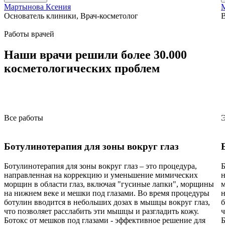
Мартынова Ксения
Основатель клиники, Врач-косметолог
В
Работы врачей
Наши врачи
решили более 30.000
косметологических проблем
Все работы
Э
Ботулинотерапия для зоны вокруг глаз
Ботулинотерапия для зоны вокруг глаз – это процедура,
Б
направленная на коррекцию и уменьшение мимических
н
морщин в области глаз, включая "гусиные лапки", морщины
м
на нижнем веке и мешки под глазами. Во время процедуры
н
ботулин вводится в небольших дозах в мышцы вокруг глаз,
б
что позволяет расслабить эти мышцы и разгладить кожу.
ч
Ботокс от мешков под глазами - эффективное решение для
Б