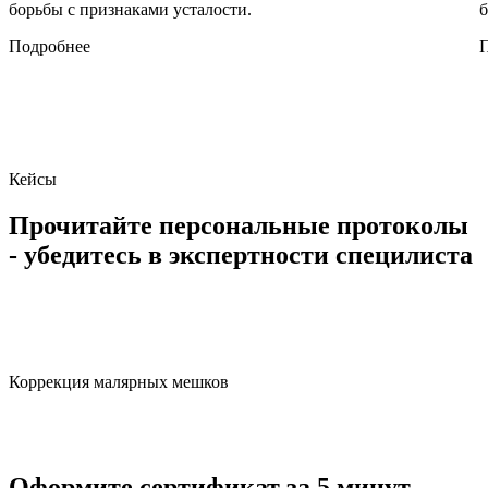
борьбы с признаками усталости.
б
Подробнее
Кейсы
Прочитайте
персональные протоколы
- убедитесь в экспертности специлиста
Коррекция малярных мешков
Оформите сертификат за 5 минут