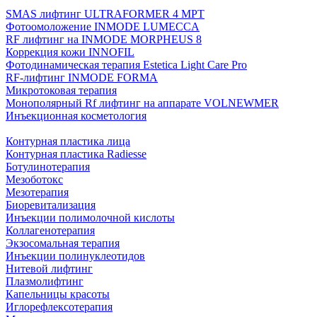
SMAS лифтинг ULTRAFORMER 4 MРТ
Фотоомоложение INMODE LUMECCA
RF лифтинг на INMODE MORPHEUS 8
Коррекция кожи INNOFIL
Фотодинамическая терапия Estetica Light Care Pro
RF-лифтинг INMODE FORMA
Микротоковая терапия
Монополярный Rf лифтинг на аппарате VOLNEWMER
Инъекционная косметология
Контурная пластика лица
Контурная пластика Radiesse
Ботулинотерапия
Мезоботокс
Мезотерапия
Биоревитализация
Инъекции полимолочной кислоты
Коллагенотерапия
Экзосомальная терапия
Инъекции полинуклеотидов
Нитевой лифтинг
Плазмолифтинг
Капельницы красоты
Иглорефлексотерапия